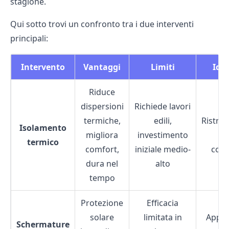
stagione.
Qui sotto trovi un confronto tra i due interventi
principali:
Intervento
Vantaggi
Limiti
Idea
Riduce
dispersioni
Richiede lavori
termiche,
edili,
Ristrut
Isolamento
migliora
investimento
n
termico
comfort,
iniziale medio-
cost
dura nel
alto
tempo
Protezione
Efficacia
solare
limitata in
Appar
Schermature