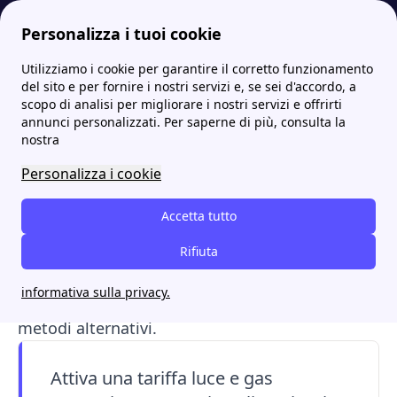
Personalizza i tuoi cookie
Utilizziamo i cookie per garantire il corretto funzionamento
Papernest.it
Luce e Gas
Climatizzazione: sistemi di raffrescamento, consumi e caratteristiche
del sito e per fornire i nostri servizi e, se sei d'accordo, a
scopo di analisi per migliorare i nostri servizi e offrirti
Climatizzazione: sistemi di
annunci personalizzati. Per saperne di più, consulta la
nostra
raffrescamento, consumi e
Personalizza i cookie
caratteristiche
Accetta tutto
Climatizzazione
, ventilatori, deumidificatori e
raffrescatori: quali soluzioni scegliere per
Rifiuta
rinfrescare
casa? Confrontiamo consumi, costi
informativa sulla privacy.
e vantaggi dei vari sistemi, dai condizionatori ai
metodi alternativi.
Attiva una tariffa luce e gas