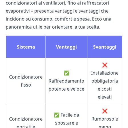
condizionatori
ai ventilatori, fino ai raffrescatori
evaporativi – presenta vantaggi e svantaggi che
incidono su consumo, comfort e spesa. Ecco una
panoramica utile per orientare la tua scelta.
Sistema
Vantaggi
Svantaggi
s
❌
✅
Installazione
Condizionatore
Raffreddamento
obbligatoria
fisso
potente e veloce
e costi
elevati
❌
✅ Facile da
Condizionatore
Rumoroso e
spostare e
portatile
meno