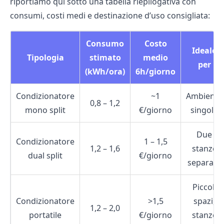
riportiamo qui sotto una tabella riepilogativa con
consumi, costi medi e destinazione d’uso consigliata:
Consumo
Costo
Ideale
Tipologia
stimato
medio
per
(kWh/ora)
6h/giorno
Condizionatore
~1
Ambiente
0,8 – 1,2
mono split
€/giorno
singolo
Due
Condizionatore
1 – 1,5
1,2 – 1,6
stanze
dual split
€/giorno
separate
Piccoli
Condizionatore
>1,5
spazi,
1,2 – 2,0
portatile
€/giorno
stanze