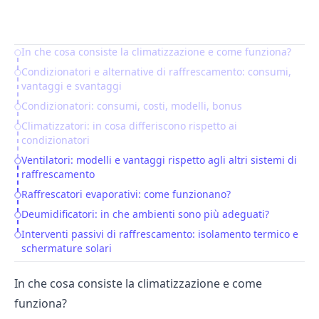
In che cosa consiste la climatizzazione e come funziona?
Table of Contents
Condizionatori e alternative di raffrescamento: consumi,
vantaggi e svantaggi
Condizionatori: consumi, costi, modelli, bonus
Climatizzatori: in cosa differiscono rispetto ai
condizionatori
Ventilatori: modelli e vantaggi rispetto agli altri sistemi di
raffrescamento
Raffrescatori evaporativi: come funzionano?
Deumidificatori: in che ambienti sono più adeguati?
Interventi passivi di raffrescamento: isolamento termico e
schermature solari
In che cosa consiste la climatizzazione e come
funziona?