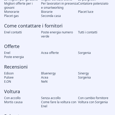
Migliori offerte per i
Per lavoratori in presenza
Contatore potenziato
giovani
e smartworking
Monorarie
Biorarie
Placet luce
Placet gas
Seconda casa
Come contattare i fornitori
Enel contatti
Poste energia numero
Tutti i contatti
verde
Offerte
Enel
Acea offerte
Sorgenia
Poste energia
Recensioni
Edison
Bluenergy
Sinergy
Pulsee
Acea
Sorgenia
E.ON
NeN
Voltura
Con accollo
Senza accollo
Con cambio fornitore
Mortis causa
Come fare la voltura con
Voltura con Sorgenia
Enel