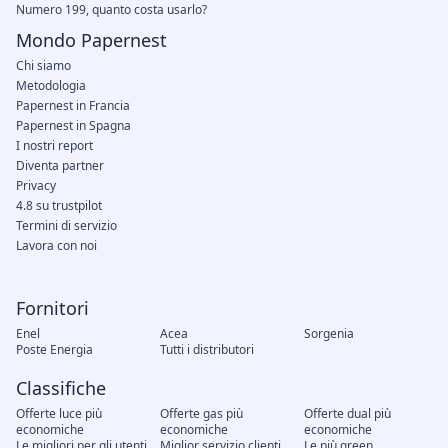
Numero 199, quanto costa usarlo?
Mondo Papernest
Chi siamo
Metodologia
Papernest in Francia
Papernest in Spagna
I nostri report
Diventa partner
Privacy
4.8 su trustpilot
Termini di servizio
Lavora con noi
Fornitori
Enel
Acea
Sorgenia
Poste Energia
Tutti i distributori
Classifiche
Offerte luce più
Offerte gas più
Offerte dual più
economiche
economiche
economiche
Le migliori per gli utenti
Miglior servizio clienti
Le più green