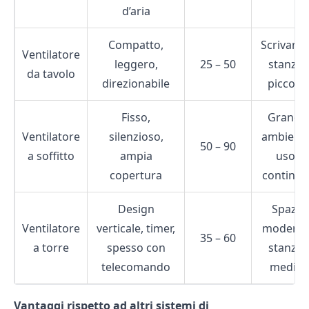
d’aria
Compatto,
Scrivanie
Ventilatore
leggero,
25 – 50
stanze
da tavolo
direzionabile
piccole
Fisso,
Grandi
Ventilatore
silenzioso,
ambienti
50 – 90
a soffitto
ampia
uso
copertura
continuo
Design
Spazi
Ventilatore
verticale, timer,
moderni
35 – 60
a torre
spesso con
stanze
telecomando
medie
Vantaggi rispetto ad altri sistemi di