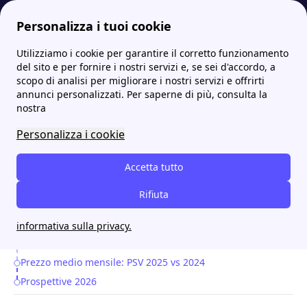
Personalizza i tuoi cookie
Utilizziamo i cookie per garantire il corretto funzionamento
Papernest.it
Report di papernest
Prezzo del gas in calo del 35% nel 2025: inversione netta rispetto al 2024
del sito e per fornire i nostri servizi e, se sei d'accordo, a
scopo di analisi per migliorare i nostri servizi e offrirti
Prezzo del gas in calo del
annunci personalizzati. Per saperne di più, consulta la
nostra
35% nel 2025: inversione
Personalizza i cookie
netta rispetto al 2024
Accetta tutto
Quadro generale: 2024 in crescita, 2025 in discesa
Table of Contents
Rifiuta
Perché i prezzi calano nel 2025
Confronto con il 2021: perché è un benchmark utile
informativa sulla privacy.
Geopolitica e mercati: più stabilità, ma attenzione alta
Prezzo medio mensile: PSV 2025 vs 2024
Prospettive 2026