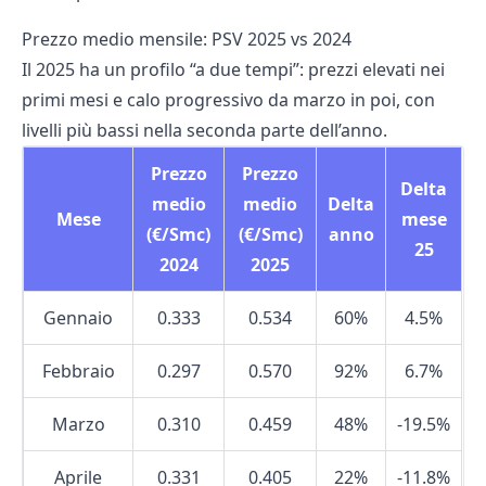
Prezzo medio mensile: PSV 2025 vs 2024
Il 2025 ha un profilo “a due tempi”: prezzi elevati nei
primi mesi e calo progressivo da marzo in poi, con
livelli più bassi nella seconda parte dell’anno.
Prezzo
Prezzo
Delta
medio
medio
Delta
Mese
mese
(€/Smc)
(€/Smc)
anno
25
2024
2025
Gennaio
0.333
0.534
60%
4.5%
Febbraio
0.297
0.570
92%
6.7%
Marzo
0.310
0.459
48%
-19.5%
Aprile
0.331
0.405
22%
-11.8%