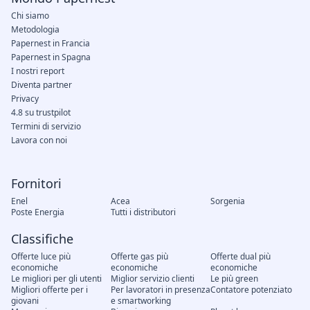
Chi siamo
Metodologia
Papernest in Francia
Papernest in Spagna
I nostri report
Diventa partner
Privacy
4.8 su trustpilot
Termini di servizio
Lavora con noi
Fornitori
Enel
Acea
Sorgenia
Poste Energia
Tutti i distributori
Classifiche
Offerte luce più
Offerte gas più
Offerte dual più
economiche
economiche
economiche
Le migliori per gli utenti
Miglior servizio clienti
Le più green
Migliori offerte per i
Per lavoratori in presenza
Contatore potenziato
giovani
e smartworking