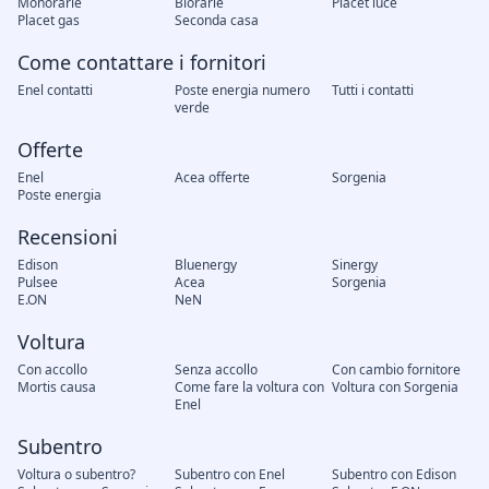
Monorarie
Biorarie
Placet luce
Placet gas
Seconda casa
Come contattare i fornitori
Enel contatti
Poste energia numero
Tutti i contatti
verde
Offerte
Enel
Acea offerte
Sorgenia
Poste energia
Recensioni
Edison
Bluenergy
Sinergy
Pulsee
Acea
Sorgenia
E.ON
NeN
Voltura
Con accollo
Senza accollo
Con cambio fornitore
Mortis causa
Come fare la voltura con
Voltura con Sorgenia
Enel
Subentro
Voltura o subentro?
Subentro con Enel
Subentro con Edison