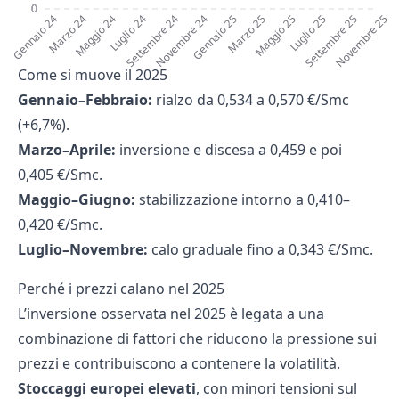
0
0
0
0
0
Gennaio 24
Marzo 24
Maggio 24
Luglio 24
Settembre 24
Novembre 24
Gennaio 25
Marzo 25
Maggio 25
Luglio 25
Settembre 25
Novembre 25
Come si muove il 2025
Gennaio–Febbraio:
rialzo da 0,534 a 0,570 €/Smc
(+6,7%).
Marzo–Aprile:
inversione e discesa a 0,459 e poi
0,405 €/Smc.
Maggio–Giugno:
stabilizzazione intorno a 0,410–
0,420 €/Smc.
Luglio–Novembre:
calo graduale fino a 0,343 €/Smc.
Perché i prezzi calano nel 2025
L’inversione osservata nel 2025 è legata a una
combinazione di fattori che riducono la pressione sui
prezzi e contribuiscono a contenere la volatilità.
Stoccaggi europei elevati
, con minori tensioni sul