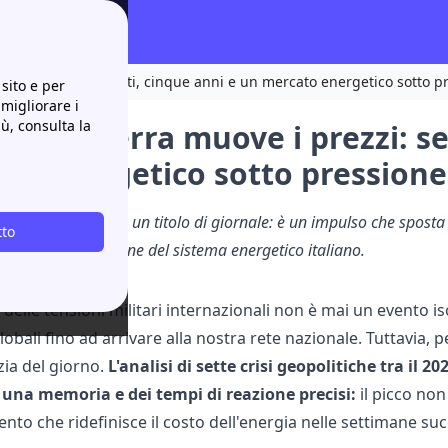
prezzi: sette eventi, cinque anni e un mercato energetico sotto p
sito e per
 migliorare i
iù, consulta la
o la guerra muove i prezzi: se
to energetico sotto pressione
olitico non è solo un titolo di giornale: è un impulso che sposta l
tto
 intensità di reazione del sistema energetico italiano.
 delle tensioni militari internazionali non è mai un evento i
globali fino ad arrivare alla nostra rete nazionale. Tuttavi
izia del giorno.
L'analisi di sette crisi geopolitiche tra il 
 una memoria e dei tempi di reazione precisi:
il picco no
to che ridefinisce il costo dell'energia nelle settimane suc