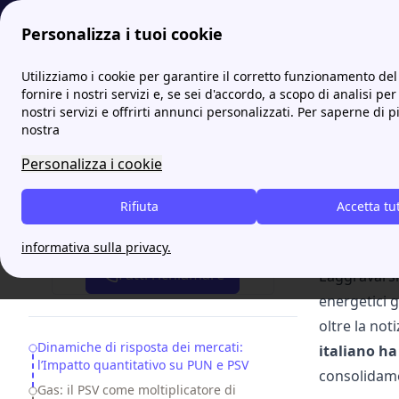
Personalizza i tuoi cookie
Papernest.it
Report di papernest
Quando la guerra muove i 
Utilizziamo i cookie per garantire il corretto funzionamento del 
fornire i nostri servizi e, se sei d'accordo, a scopo di analisi per
nostri servizi e offrirti annunci personalizzati. Per saperne di p
Quand
nostra
merca
Personalizza i cookie
Lo shock geop
Rifiuta
Accetta tu
tempi e delle
Attiva gratis un'offerta in 5 minuti
informativa sulla privacy.
Fatti richiamare
L’aggravarsi
energetici 
oltre la not
Table of Contents
Dinamiche di risposta dei mercati:
italiano ha
l’Impatto quantitativo su PUN e PSV
consolidamen
Gas: il PSV come moltiplicatore di