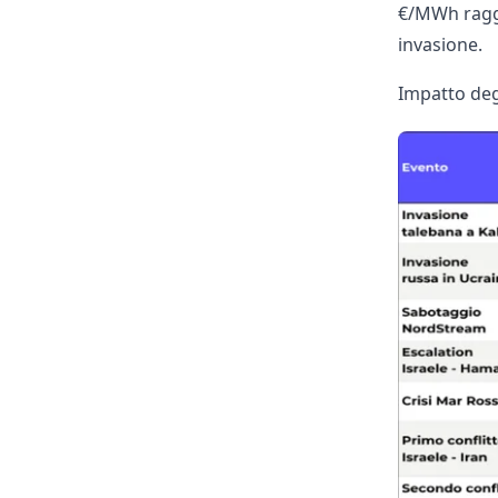
€/MWh raggiu
invasione.
Impatto degl