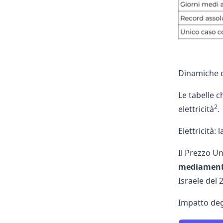
Dinamiche d
Le tabelle c
2
elettricità
.
Elettricità:
Il Prezzo U
mediamente
Israele del 
Impatto degl