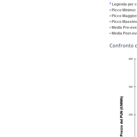
2
Legenda per co
•
Picco Minimo:
•
Picco Maggior
•
Picco Massim
•
Media Pre-even
•
Media Post-eve
Confronto d