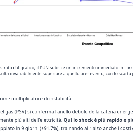
strato dal grafico, il PUN subisce un incremento immediato in corri
sulta invariabilmente superiore a quello pre- evento, con lo scarto 
come moltiplicatore di instabilità
del gas (PSV) si conferma l'anello debole della catena energ
ente più alti dell'elettricità.
Qui lo shock è più rapido e p
piato in 9 giorni (+91.7%), trainando al rialzo anche i costi d