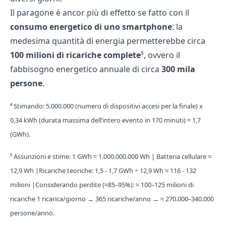
Il paragone è ancor più di effetto se fatto con il
consumo energetico di uno smartphone
: la
medesima quantità di energia permetterebbe circa
100 milioni di ricariche complete
⁵, ovvero il
fabbisogno energetico annuale di circa
300 mila
persone
.
⁴ Stimando: 5.000.000 (numero di dispositivi accesi per la finale) x
0,34 kWh (durata massima dell’intero evento in 170 minuti) = 1,7
(GWh).
⁵ Assunzioni e stime: 1 GWh = 1.000.000.000 Wh | Batteria cellulare ≈
12,9 Wh |Ricariche teoriche: 1,5 - 1,7 GWh ÷ 12,9 Wh ≈ 116 - 132
milioni |Considerando perdite (≈85–95%): ≈ 100–125 milioni di
ricariche 1 ricarica/giorno → 365 ricariche/anno → ≈ 270.000–340.000
persone/anno.