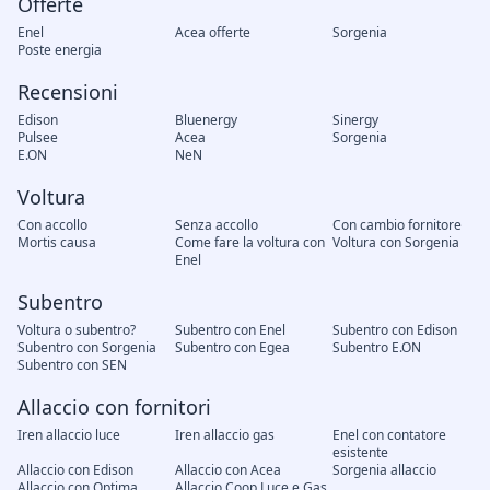
Offerte
Enel
Acea offerte
Sorgenia
Poste energia
Recensioni
Edison
Bluenergy
Sinergy
Pulsee
Acea
Sorgenia
E.ON
NeN
Voltura
Con accollo
Senza accollo
Con cambio fornitore
Mortis causa
Come fare la voltura con
Voltura con Sorgenia
Enel
Subentro
Voltura o subentro?
Subentro con Enel
Subentro con Edison
Subentro con Sorgenia
Subentro con Egea
Subentro E.ON
Subentro con SEN
Allaccio con fornitori
Iren allaccio luce
Iren allaccio gas
Enel con contatore
esistente
Allaccio con Edison
Allaccio con Acea
Sorgenia allaccio
Allaccio con Optima
Allaccio Coop Luce e Gas