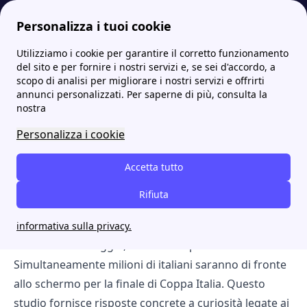
Personalizza i tuoi cookie
Utilizziamo i cookie per garantire il corretto funzionamento
Papernest.it
Report di papernest
Energia e bolletta: quanto costa guardare una partita di calcio in TV?
del sito e per fornire i nostri servizi e, se sei d'accordo, a
scopo di analisi per migliorare i nostri servizi e offrirti
Energia e bolletta: quanto
annunci personalizzati. Per saperne di più, consulta la
nostra
costa guardare una partita
Personalizza i cookie
di calcio in TV?
Accetta tutto
Dal fischio d'inizio ai rigori: l'analisi dei costi
energetici e il confronto tra mercato e bolletta
Rifiuta
reale
informativa sulla privacy.
Mercoledì 13 maggio, Stadio Olimpico di Roma.
Simultaneamente milioni di italiani saranno di fronte
allo schermo per la finale di Coppa Italia. Questo
studio fornisce risposte concrete a curiosità legate ai