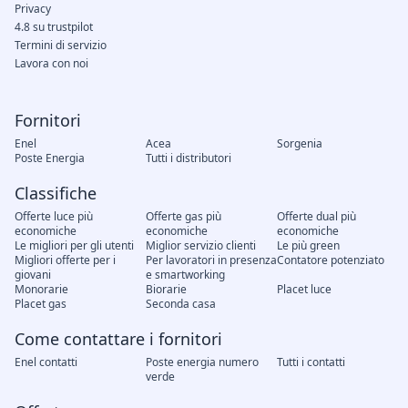
Privacy
4.8 su trustpilot
Termini di servizio
Lavora con noi
Fornitori
Enel
Acea
Sorgenia
Poste Energia
Tutti i distributori
Classifiche
Offerte luce più
Offerte gas più
Offerte dual più
economiche
economiche
economiche
Le migliori per gli utenti
Miglior servizio clienti
Le più green
Migliori offerte per i
Per lavoratori in presenza
Contatore potenziato
giovani
e smartworking
Monorarie
Biorarie
Placet luce
Placet gas
Seconda casa
Come contattare i fornitori
Enel contatti
Poste energia numero
Tutti i contatti
verde