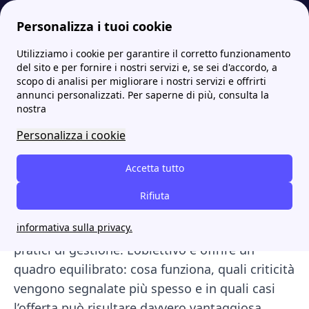
Personalizza i tuoi cookie
Utilizziamo i cookie per garantire il corretto funzionamento
Papernest.it
Poste energia
Poste Energia recensioni: cosa ne pensano i clienti
More
del sito e per fornire i nostri servizi e, se sei d'accordo, a
scopo di analisi per migliorare i nostri servizi e offrirti
Poste Energia recensioni:
annunci personalizzati. Per saperne di più, consulta la
nostra
cosa ne pensano i clienti
Personalizza i cookie
In questa guida trovi una panoramica
Accetta tutto
aggiornata e informativa sulle
recensioni di
Poste Energia
, con focus su esperienze reali
Rifiuta
degli utenti, convenienza delle offerte luce e
informativa sulla privacy.
gas, qualità dell’assistenza clienti e aspetti
pratici di gestione. L’obiettivo è offrire un
quadro equilibrato: cosa funziona, quali criticità
vengono segnalate più spesso e in quali casi
l’offerta può risultare davvero vantaggiosa.