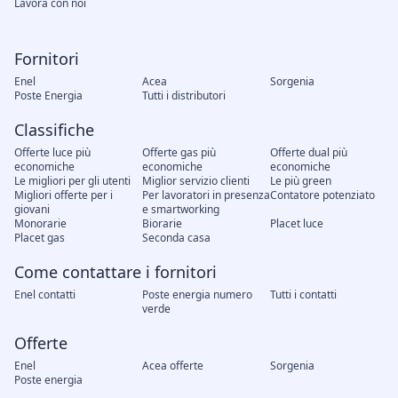
Lavora con noi
Fornitori
Enel
Acea
Sorgenia
Poste Energia
Tutti i distributori
Classifiche
Offerte luce più
Offerte gas più
Offerte dual più
economiche
economiche
economiche
Le migliori per gli utenti
Miglior servizio clienti
Le più green
Migliori offerte per i
Per lavoratori in presenza
Contatore potenziato
giovani
e smartworking
Monorarie
Biorarie
Placet luce
Placet gas
Seconda casa
Come contattare i fornitori
Enel contatti
Poste energia numero
Tutti i contatti
verde
Offerte
Enel
Acea offerte
Sorgenia
Poste energia