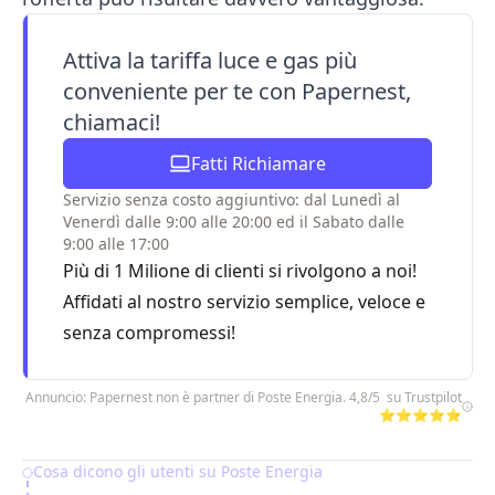
Attiva la tariffa luce e gas più
conveniente per te con Papernest,
chiamaci!
Fatti Richiamare
Servizio senza costo aggiuntivo: dal Lunedì al
Venerdì dalle 9:00 alle 20:00 ed il Sabato dalle
9:00 alle 17:00
Più di 1 Milione di clienti si rivolgono a noi!
Affidati al nostro servizio semplice, veloce e
senza compromessi!
Annuncio: Papernest non è partner di Poste Energia. 4,8/5 su Trustpilot
⭐⭐⭐⭐⭐
Cosa dicono gli utenti su Poste Energia
Table of Contents