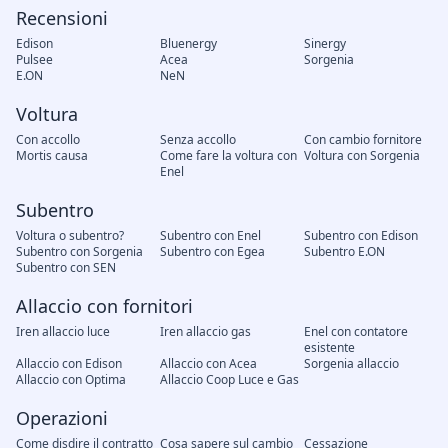
Recensioni
Edison
Bluenergy
Sinergy
Pulsee
Acea
Sorgenia
E.ON
NeN
Voltura
Con accollo
Senza accollo
Con cambio fornitore
Mortis causa
Come fare la voltura con
Voltura con Sorgenia
Enel
Subentro
Voltura o subentro?
Subentro con Enel
Subentro con Edison
Subentro con Sorgenia
Subentro con Egea
Subentro E.ON
Subentro con SEN
Allaccio con fornitori
Iren allaccio luce
Iren allaccio gas
Enel con contatore
esistente
Allaccio con Edison
Allaccio con Acea
Sorgenia allaccio
Allaccio con Optima
Allaccio Coop Luce e Gas
Operazioni
Come disdire il contratto
Cosa sapere sul cambio
Cessazione