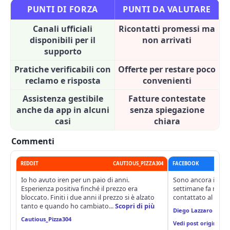
PUNTI DI FORZA
PUNTI DA VALUTARE
Canali ufficiali
Ricontatti promessi ma
disponibili per il
non arrivati
supporto
Pratiche verificabili con
Offerte per restare poco
reclamo e risposta
convenienti
Assistenza gestibile
Fatture contestate
anche da app in alcuni
senza spiegazione
casi
chiara
Commenti
REDDIT
CAUTIOUS_PIZZA304
FACEBOOK
Io ho avuto iren per un paio di anni.
Sono ancora in att
Esperienza positiva finché il prezzo era
settimane fa mi dis
bloccato. Finiti i due anni il prezzo si è alzato
contattato al mass
tanto e quando ho cambiato...
Scopri di più
Diego Lazzaro
Cautious_Pizza304
Vedi post originale