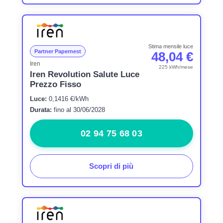
Stima mensile luce
Partner Papernest
48,04 €
Iren
225 kWh/mese
Iren Revolution Salute Luce
Prezzo Fisso
Luce:
0,1416 €/kWh
Durata:
fino al 30/06/2028
02 94 75 68 03
Scopri di più