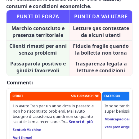
consumi e condizioni economiche
.
PUNTI DI FORZA
PUNTI DA VALUTARE
Marchio conosciuto e
Letture gas contestate
presenza territoriale
da alcuni utenti
Clienti rimasti per anni
Fiducia fragile quando
senza problemi
la bolletta non torna
Passaparola positivo e
Trasparenza legata a
giudizi favorevoli
letture e condizioni
Commenti
REDDIT
SENTURKMACHINE
FACEBOOK
Ho avuto Iren per un anno circa in passato e
Io sono tantissimi 
non ho riscontrato problemi. Mai avuto
super benissimo
bisogno di assistenza quindi non so quanto
Monicapaoloangela 
sia utile la mia recensione. In...
Scopri di più
Vedi post originale
SenturkMachine
Apri thread