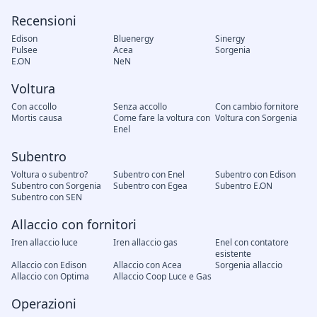
Recensioni
Edison
Bluenergy
Sinergy
Pulsee
Acea
Sorgenia
E.ON
NeN
Voltura
Con accollo
Senza accollo
Con cambio fornitore
Mortis causa
Come fare la voltura con
Voltura con Sorgenia
Enel
Subentro
Voltura o subentro?
Subentro con Enel
Subentro con Edison
Subentro con Sorgenia
Subentro con Egea
Subentro E.ON
Subentro con SEN
Allaccio con fornitori
Iren allaccio luce
Iren allaccio gas
Enel con contatore
esistente
Allaccio con Edison
Allaccio con Acea
Sorgenia allaccio
Allaccio con Optima
Allaccio Coop Luce e Gas
Operazioni