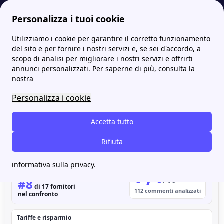
Personalizza i tuoi cookie
Utilizziamo i cookie per garantire il corretto funzionamento
Papernest.it
Iren
Iren opinioni clienti: tariffe, digitale e assistenza nei commenti online
More
del sito e per fornire i nostri servizi e, se sei d'accordo, a
scopo di analisi per migliorare i nostri servizi e offrirti
Iren opinioni clienti:
annunci personalizzati. Per saperne di più, consulta la
nostra
tariffe, digitale e
Personalizza i cookie
assistenza nei commenti
online
Accetta tutto
Rifiuta
VOTO COMPLESSIVO
Iren
informativa sulla privacy.
7,4
/10
#8
di 17 fornitori
112 commenti analizzati
nel confronto
Tariffe e risparmio