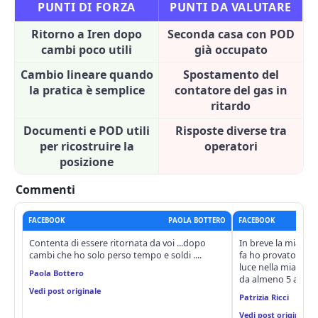
PUNTI DI FORZA
PUNTI DA VALUTARE
Ritorno a Iren dopo
Seconda casa con POD
cambi poco utili
già occupato
Cambio lineare quando
Spostamento del
la pratica è semplice
contatore del gas in
ritardo
Documenti e POD utili
Risposte diverse tra
per ricostruire la
operatori
posizione
Commenti
FACEBOOK
PAOLA BOTTERO
FACEBOOK
Contenta di essere ritornata da voi ...dopo
In breve la mia tri
cambi che ho solo perso tempo e soldi ....
fa ho provato ad al
luce nella mia sec
Paola Bottero
da almeno 5 anni..
Vedi post originale
Patrizia Ricci
Vedi post originale