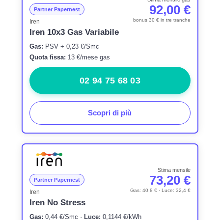
92,00 €
Partner Papernest
bonus 30 € in tre tranche
Iren
Iren 10x3 Gas Variabile
Gas:
PSV + 0,23 €/Smc
Quota fissa:
13 €/mese gas
02 94 75 68 03
Scopri di più
Stima mensile
73,20 €
Partner Papernest
Gas: 40,8 € · Luce: 32,4 €
Iren
Iren No Stress
Gas:
0,44 €/Smc ·
Luce:
0,1144 €/kWh