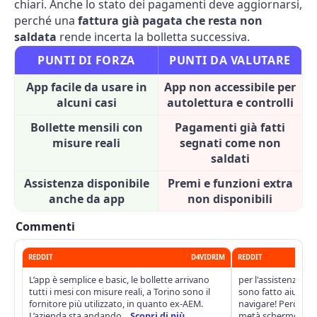
chiari. Anche lo stato dei pagamenti deve aggiornarsi,
perché una
fattura già pagata che resta non
saldata
rende incerta la bolletta successiva.
PUNTI DI FORZA
PUNTI DA VALUTARE
App facile da usare in
App non accessibile per
alcuni casi
autolettura e controlli
Bollette mensili con
Pagamenti già fatti
misure reali
segnati come non
saldati
Assistenza disponibile
Premi e funzioni extra
anche da app
non disponibili
Commenti
REDDIT
D4VIDRIM
REDDIT
L’app è semplice e basic, le bollette arrivano
per l'assistenza pu
tutti i mesi con misure reali, a Torino sono il
sono fatto aiutare l
fornitore più utilizzato, in quanto ex-AEM.
navigare! Però sul
L’azienda sta andando...
Scopri di più
metà schermo nero