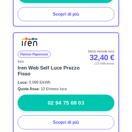
Scopri di più
Stima mensile luce
Partner Papernest
32,40 €
Iren
225 kWh/mese
Iren Web Self Luce Prezzo
Fisso
Luce:
0,099 €/kWh
Quota fissa:
10 €/mese luce
02 94 75 68 03
Scopri di più