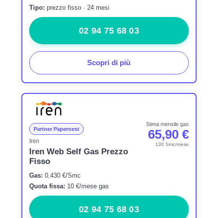
Tipo:
prezzo fisso · 24 mesi
02 94 75 68 03
Scopri di più
Stima mensile gas
Partner Papernest
65,90 €
Iren
130 Smc/mese
Iren Web Self Gas Prezzo
Fisso
Gas:
0,430 €/Smc
Quota fissa:
10 €/mese gas
02 94 75 68 03