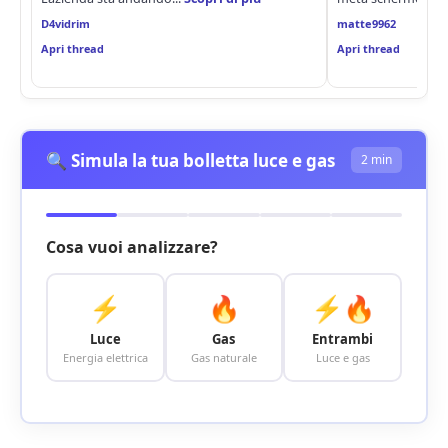
D4vidrim
matte9962
Apri thread
Apri thread
🔍 Simula la tua bolletta luce e gas
2 min
Cosa vuoi analizzare?
⚡
🔥
⚡🔥
Luce
Gas
Entrambi
Energia elettrica
Gas naturale
Luce e gas