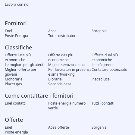
Lavora con noi
Fornitori
Enel
Acea
Sorgenia
Poste Energia
Tutti i distributori
Classifiche
Offerte luce più
Offerte gas più
Offerte dual più
economiche
economiche
economiche
Le migliori per gli utenti
Miglior servizio clienti
Le più green
Migliori offerte per i
Per lavoratori in presenza
Contatore potenziato
giovani
e smartworking
Monorarie
Biorarie
Placet luce
Placet gas
Seconda casa
Come contattare i fornitori
Enel contatti
Poste energia numero
Tutti i contatti
verde
Offerte
Enel
Acea offerte
Sorgenia
Poste energia