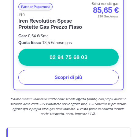
Stima mensile gas
Partner Papernest
85,65 €
Iren
130 Smc/mese
Iren Revolution Spese
Protette Gas Prezzo Fisso
Gas:
0,54 €/Smc
Quota fissa:
13,5 €/mese gas
02 94 75 68 03
Scopri di più
*Stime mensili indicative tratte dalle schede offerta fornite, con profili diversi a
seconda della card: 225 kWh/mese per le offerte luce, 130 Smc/mese per alcune
offerte gas e profilo luce+gas dove indicato. Il costo finale in bolletta include
anche trasporto, oneri, imposte e IVA.