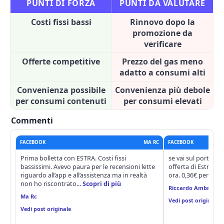
PUNTI DI FORZA
PUNTI DA VALUTARE
Costi fissi bassi
Rinnovo dopo la
promozione da
verificare
Offerte competitive
Prezzo del gas meno
adatto a consumi alti
Convenienza possibile
Convenienza più debole
per consumi contenuti
per consumi elevati
Commenti
FACEBOOK
MA RC
FACEBOOK
Prima bolletta con ESTRA. Costi fissi
se vai sul portale o
bassissimi. Avevo paura per le recensioni lette
offerta di Estra a 
riguardo all’app e all’assistenza ma in realtà
ora. 0,36€ per SMC 
non ho riscontrato...
Scopri di più
Riccardo Ambrosi
Ma Rc
Vedi post originale
Vedi post originale