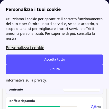
Personalizza i tuoi cookie
Utilizziamo i cookie per garantire il corretto funzionamento
Papernest.it
Estra
Estra secondo gli utenti: opinioni online su prezzi, app e supporto
More
del sito e per fornire i nostri servizi e, se sei d'accordo, a
scopo di analisi per migliorare i nostri servizi e offrirti
Estra secondo gli utenti:
annunci personalizzati. Per saperne di più, consulta la
nostra
opinioni online su prezzi,
Personalizza i cookie
app e supporto
Accetta tutto
Rifiuta
Estra
VOTO COMPLESSIVO
7,4
#11
/10
informativa sulla privacy.
di 17
fornitori nel
112 commenti analizzati
confronto
Tariffe e risparmio
7,6
/10