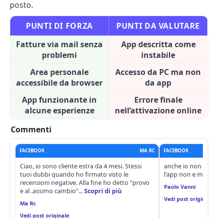
posto.
PUNTI DI FORZA
PUNTI DA VALUTARE
Fatture via mail senza
App descritta come
problemi
instabile
Area personale
Accesso da PC ma non
accessibile da browser
da app
App funzionante in
Errore finale
alcune esperienze
nell’attivazione online
Commenti
FACEBOOK
MA RC
FACEBOOK
Ciao, io sono cliente estra da 4 mesi. Stessi
anche io non mi ca
tuoi dubbi quando ho firmato visto le
l'app non e mai fu
recensioni negative. Alla fine ho detto "provo
Paolo Vanni
e al .assimo cambio"...
Scopri di più
Vedi post originale
Ma Rc
Vedi post originale