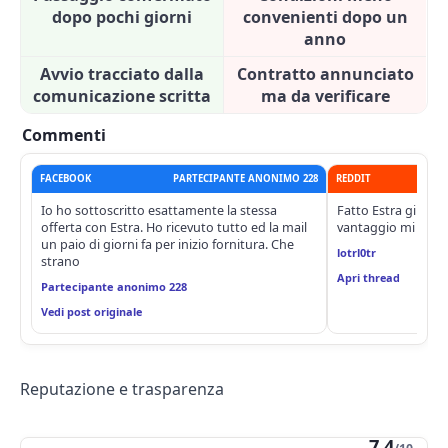
dopo pochi giorni
convenienti dopo un
anno
Avvio tracciato dalla
Contratto annunciato
comunicazione scritta
ma da verificare
Commenti
FACEBOOK
PARTECIPANTE ANONIMO 228
REDDIT
Io ho sottoscritto esattamente la stessa
Fatto Estra giusto 
offerta con Estra. Ho ricevuto tutto ed la mail
vantaggio mi sa che
un paio di giorni fa per inizio fornitura. Che
lotrl0tr
strano
Apri thread
Partecipante anonimo 228
Vedi post originale
Reputazione e trasparenza
7,4