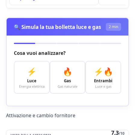
🔍 Simula la tua bolletta luce e gas
2 min
Cosa vuoi analizzare?
⚡
🔥
⚡🔥
Luce
Gas
Entrambi
Energia elettrica
Gas naturale
Luce e gas
Attivazione e cambio fornitore
7,3
/10