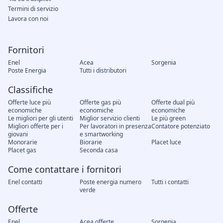
Termini di servizio
Lavora con noi
Fornitori
Enel
Acea
Sorgenia
Poste Energia
Tutti i distributori
Classifiche
Offerte luce più
Offerte gas più
Offerte dual più
economiche
economiche
economiche
Le migliori per gli utenti
Miglior servizio clienti
Le più green
Migliori offerte per i
Per lavoratori in presenza
Contatore potenziato
giovani
e smartworking
Monorarie
Biorarie
Placet luce
Placet gas
Seconda casa
Come contattare i fornitori
Enel contatti
Poste energia numero
Tutti i contatti
verde
Offerte
Enel
Acea offerte
Sorgenia