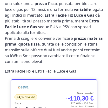
una soluzione a
prezzo fisso
, pensata per bloccare
luce e gas per 12 mesi, e una formula
variabile
legata
agli indici di mercato.
Estra Facile Fix Luce e Gas
dà
più stabilità sul prezzo materia prima, mentre
Estra
Facile Luce e Gas
segue PUN e PSV con spread
applicato alla fornitura.
Prima di scegliere conviene verificare
prezzo materia
prima
,
quota fissa
, durata delle condizioni e stima
mensile: sulle offerte dual fuel anche pochi centesimi
su kWh o Smc possono cambiare il costo finale se i
consumi sono elevati.
Estra Facile Fix e Estra Facile Luce e Gas
Stima mensile*
~110,30 €
⭐
4,3 / 5
94 voti
Estra
225 kWh + 130 Smc
Prezzo fisso 12 mesi