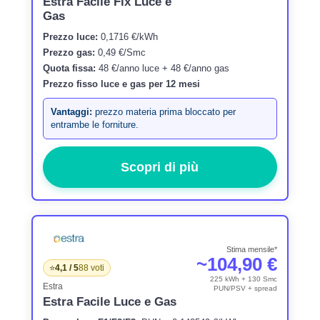
Estra Facile Fix Luce e
Gas
Prezzo luce:
0,1716 €/kWh
Prezzo gas:
0,49 €/Smc
Quota fissa:
48 €/anno luce + 48 €/anno gas
Prezzo fisso luce e gas per 12 mesi
Vantaggi:
prezzo materia prima bloccato per
entrambe le forniture.
Scopri di più
Stima mensile*
~104,90 €
⭐
4,1 / 5
88 voti
225 kWh + 130 Smc
Estra
PUN/PSV + spread
Estra Facile Luce e Gas