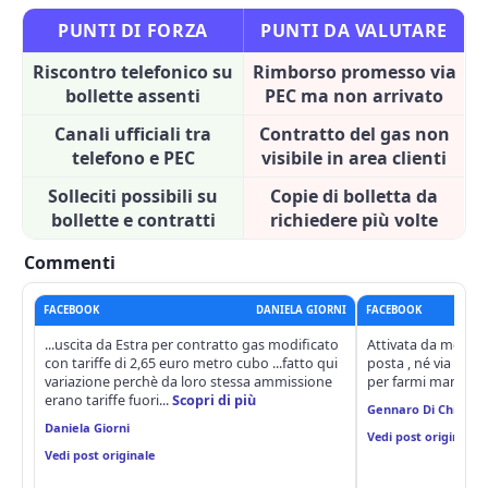
PUNTI DI FORZA
PUNTI DA VALUTARE
Riscontro telefonico su
Rimborso promesso via
bollette assenti
PEC ma non arrivato
Canali ufficiali tra
Contratto del gas non
telefono e PEC
visibile in area clienti
Solleciti possibili su
Copie di bolletta da
bollette e contratti
richiedere più volte
Commenti
FACEBOOK
DANIELA GIORNI
FACEBOOK
...uscita da Estra per contratto gas modificato
Attivata da mesi , 
con tariffe di 2,65 euro metro cubo ...fatto qui
posta , né via mail
variazione perchè da loro stessa ammissione
per farmi mandare un
erano tariffe fuori...
Scopri di più
Gennaro Di Chiaro
Daniela Giorni
Vedi post originale
Vedi post originale