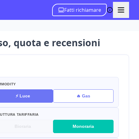
Fatti richiamare
so, quota e recensioni
MMODITY
⚡ Luce
🔥 Gas
UTTURA TARIFFARIA
Bioraria
Monoraria