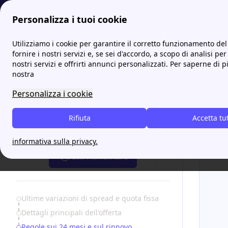
Personalizza i tuoi cookie
Papernest.it
Offerte
Enel Fix WOW Luce e Gas: prezzo f
Utilizziamo i cookie per garantire il corretto funzionamento del 
More
fornire i nostri servizi e, se sei d'accordo, a scopo di analisi per
nostri servizi e offrirti annunci personalizzati. Per saperne di p
Enel 
nostra
Personalizza i cookie
Rifiuta
Accetta tu
Attiva gratis un'offerta in 5 minuti
informativa sulla privacy.
Fatti richiamare
Table of Contents
Ultime variazioni di spread e quota fissa
Dettagli principali dell'offerta
Regole sui 24 mesi e sul rinnovo