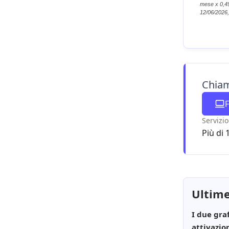
mese x 0,49
12/06/2026
Chiam
F
Servizio
Più di 
Ultime
I due gra
attivazion