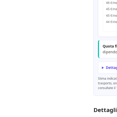
Quota f
dipendon
Dettag
Stima indicat
trasporto, on
consultate il
Dettagli