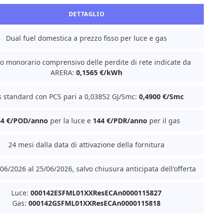
DETTAGLIO
Dual fuel domestica a prezzo fisso per luce e gas
o monorario comprensivo delle perdite di rete indicate da
ARERA:
0,1565 €/kWh
 standard con PCS pari a 0,03852 GJ/Smc:
0,4900 €/Smc
44 €/POD/anno
per la luce e
144 €/PDR/anno
per il gas
24 mesi dalla data di attivazione della fornitura
06/2026 al 25/06/2026, salvo chiusura anticipata dell'offerta
Luce:
000142ESFML01XXResECAn0000115827
Gas:
000142GSFML01XXResECAn0000115818