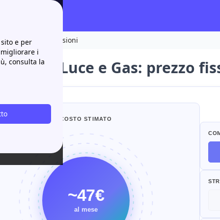
isso, quota e recensioni
sito e per
 migliorare i
iù, consulta la
Fix WOW Luce e Gas: prezzo fis
tto
COSTO STIMATO
CO
STR
~47€
al mese