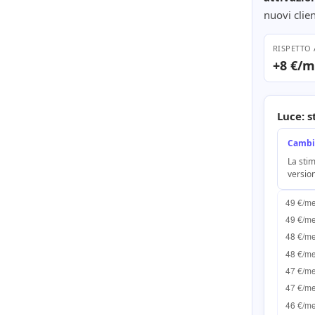
nuovi clie
RISPETTO
+8 €/
Luce: 
Cambi
La stim
versio