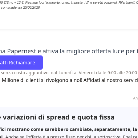
0 €/Smc + 12 €. Restano fuori trasporto, oneri, imposte, IVA e servizi opzionali. Riferimenti:
, con scadenza 25/06/2026.
a Papernest e attiva la migliore offerta luce per t
atti Richiamare
 senza costo aggiuntivo: dal Lunedì al Venerdì dalle 9:00 alle 20:00 
1 Milione di clienti si rivolgono a noi! Affidati al nostro se
An
 variazioni di spread e quota fissa
fici mostrano come sarebbero cambiate, separatamente, la 
i.
Anche se l'offerta è a prezzo fisso per chi la sottoscrive, Enel p