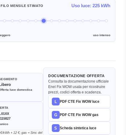
Uso luce: 225 kWh
FILO MENSILE STIMATO
leggero
uso intenso
DOCUMENTAZIONE OFFERTA
SEGMENTO
Consulta la documentazione ufficiale
Libero
Enel Fix WOW usata per ricostruire
Offerta luce domestica
prezzi, codici offerta e scadenza.
L
PDF CTE Fix WOW luce
FERTA
L01XX
G
PDF CTE Fix WOW gas
115827
 unico
S
Scheda sintetica luce
65 €/kWh + 12 €; gas = Smc del