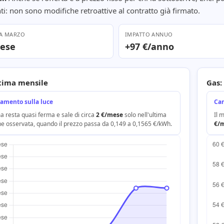
nti: non sono modifiche retroattive al contratto già firmato.
 A MARZO
IMPATTO ANNUO
mese
+97 €/anno
stima mensile
Gas:
amento sulla luce
Ca
a resta quasi ferma e sale di circa
2 €/mese
solo nell'ultima
Il 
ne osservata, quando il prezzo passa da 0,149 a 0,1565 €/kWh.
€/