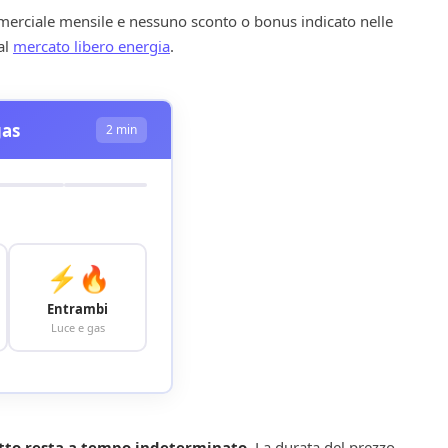
merciale mensile e nessuno sconto o bonus indicato nelle
al
mercato libero energia
.
gas
2 min
⚡🔥
Entrambi
Luce e gas
ratto resta a tempo indeterminato.
La durata del prezzo