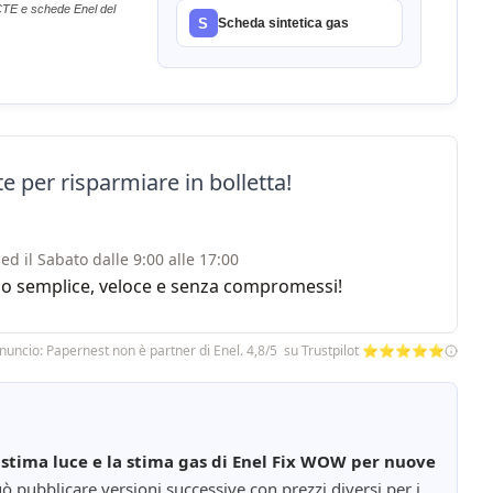
 CTE e schede Enel del
S
Scheda sintetica gas
e per risparmiare in bolletta!
ed il Sabato dalle 9:00 alle 17:00
rvizio semplice, veloce e senza compromessi!
nuncio: Papernest non è partner di Enel. 4,8/5 su Trustpilot ⭐⭐⭐⭐⭐
stima luce e la stima gas di Enel Fix WOW per nuove
uò pubblicare versioni successive con prezzi diversi per i