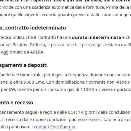
oincide con una scadenza automatica della fornitura. Prima della
gare quelle vigenti secondo quanto previsto dalle condizioni gene
so, contratto indeterminato
tetica indica che il contratto ha una
durata indeterminata
e che
zione. Se attivi l'offerta, il prezzo luce e il prezzo gas restano que
e aggiornate da ARERA.
pagamenti e depositi
a bolletta è bimestrale; per il gas la frequenza dipende dai consu
sile oltre 5000 Smc. Con domiciliazione ricorrente non viene rich
€ per kW, mentre per un consumo gas di 1100 Smc viene riportato
nto e recesso
 ripensamento segue le regole delle CGF: 14 giorni dalla conclusione 
. Il recesso dalle nuove condizioni può essere esercitato entro la
ativi puoi usare i
contatti Enel Energia
.