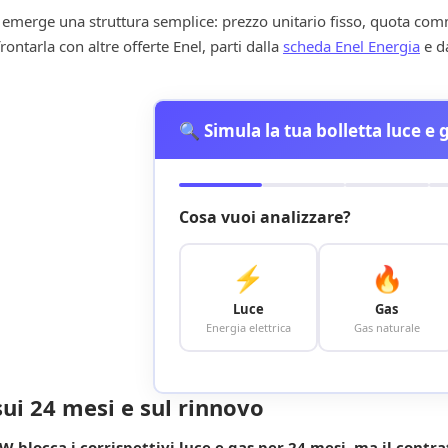
 emerge una struttura semplice: prezzo unitario fisso, quota com
rontarla con altre offerte Enel, parti dalla
scheda Enel Energia
e d
🔍 Simula la tua bolletta luce e 
Cosa vuoi analizzare?
⚡
🔥
Luce
Gas
Energia elettrica
Gas naturale
ui 24 mesi e sul rinnovo
W blocca i corrispettivi luce e gas per 24 mesi, ma il cont