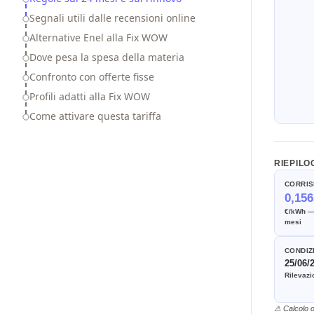
Segnali utili dalle recensioni online
Alternative Enel alla Fix WOW
Dove pesa la spesa della materia
Confronto con offerte fisse
Profili adatti alla Fix WOW
Come attivare questa tariffa
RIEPILO
CORRIS
0,156
€/kWh — 
mesi
CONDIZ
25/06/
Rilevaz
⚠ Calcolo o