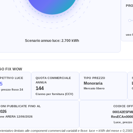
PRO
uso 
Scenario annuo luce: 2.700 kWh
GO FIX WOW
PETTIVO LUCE
QUOTA COMMERCIALE
TIPO PREZZO
ANNUA
5
Monoraria
144
Mercato libero
prezzo fisso 24
€/anno per fornitura (CCV)
IONI PUBBLICATE FINO AL
CODICE OF
2026
000142ESFM
ione ARERA 12/06/2026
ResECAn0000
Luce, prezzo
rientativo limitato alle componenti commerciali variabili e fisse: luce = kWh del mese x 0,15