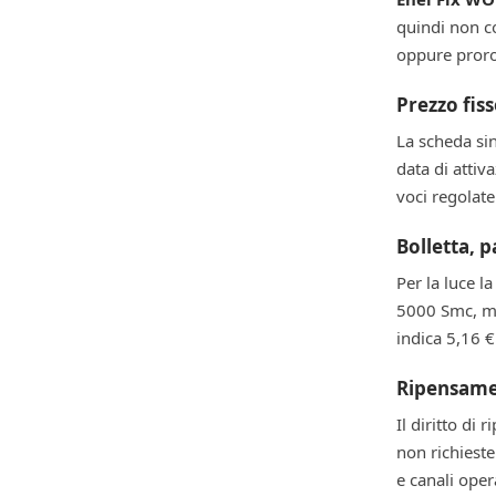
quindi non c
oppure proro
Prezzo fis
La scheda sin
data di attiva
voci regolat
Bolletta, 
Per la luce l
5000 Smc, men
indica 5,16 
Ripensame
Il diritto di
non richieste
e canali oper