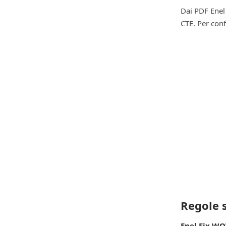
Dai PDF Enel
CTE. Per conf
Regole s
Enel Fix WO