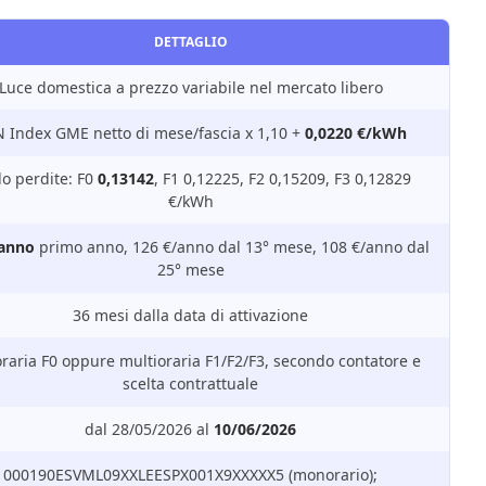
DETTAGLIO
Luce domestica a prezzo variabile nel mercato libero
 Index GME netto di mese/fascia x 1,10 +
0,0220 €/kWh
do perdite: F0
0,13142
, F1 0,12225, F2 0,15209, F3 0,12829
€/kWh
/anno
primo anno, 126 €/anno dal 13° mese, 108 €/anno dal
25° mese
36 mesi dalla data di attivazione
aria F0 oppure multioraria F1/F2/F3, secondo contatore e
scelta contrattuale
dal 28/05/2026 al
10/06/2026
000190ESVML09XXLEESPX001X9XXXXX5 (monorario);