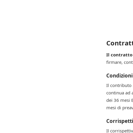
Contratt
Il contratt
firmare, con
Condizion
Il contributo
continua ad 
dei 36 mesi 
mesi di preav
Corrispett
Il corrispet