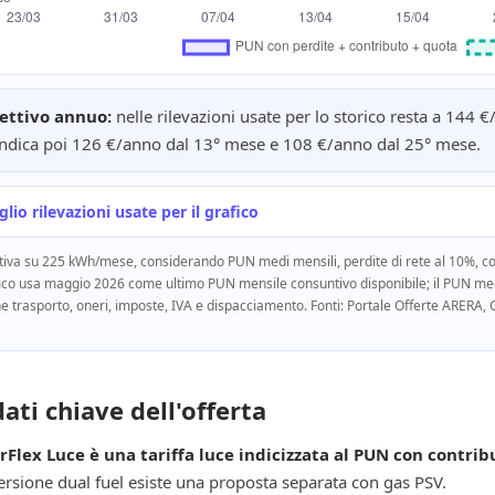
ettivo annuo:
nelle rilevazioni usate per lo storico resta a 14
indica poi 126 €/anno dal 13° mese e 108 €/anno dal 25° mese.
lio rilevazioni usate per il grafico
tiva su 225 kWh/mese, considerando PUN medi mensili, perdite di rete al 10%, con
fico usa maggio 2026 come ultimo PUN mensile consuntivo disponibile; il PUN medio
e trasporto, oneri, imposte, IVA e dispacciamento. Fonti: Portale Offerte ARERA,
dati chiave dell'offerta
Flex Luce è una tariffa luce indicizzata al PUN con contribu
versione dual fuel esiste una proposta separata con gas PSV.