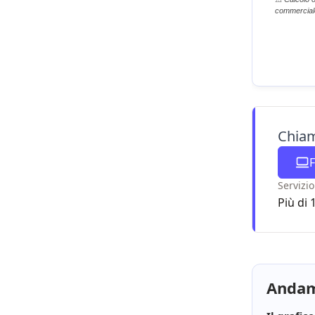
commerciale 
Chiam
F
Servizio
Più di 
Andam