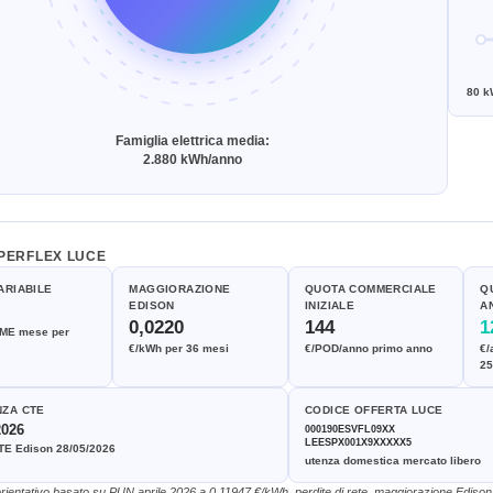
80 k
Famiglia elettrica media:
2.880 kWh/anno
PERFLEX LUCE
ARIABILE
MAGGIORAZIONE
QUOTA COMMERCIALE
Q
EDISON
INIZIALE
A
0,0220
144
1
GME mese per
€/kWh per 36 mesi
€/POD/anno primo anno
€/
25
ZA CTE
CODICE OFFERTA LUCE
2026
000190ESVFL09XX
LEESPX001X9XXXXX5
TE Edison 28/05/2026
utenza domestica mercato libero
rientativo basato su PUN aprile 2026 a 0,11947 €/kWh, perdite di rete, maggiorazione Ediso