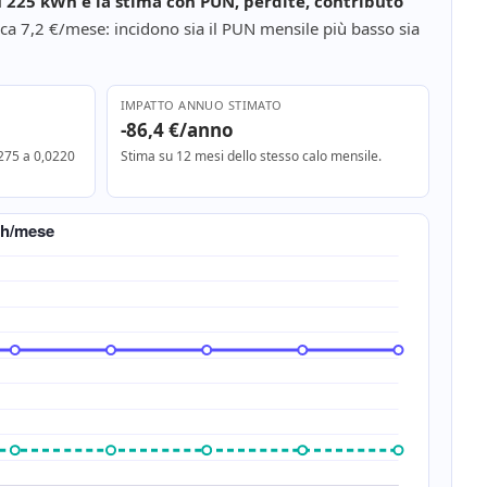
su 225 kWh e la stima con PUN, perdite, contributo
rca 7,2 €/mese: incidono sia il PUN mensile più basso sia
IMPATTO ANNUO STIMATO
-86,4 €/anno
0275 a 0,0220
Stima su 12 mesi dello stesso calo mensile.