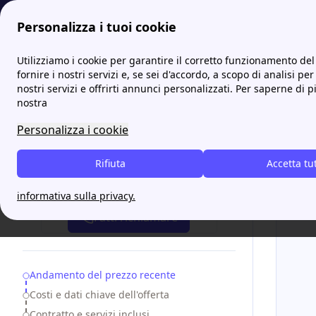
Personalizza i tuoi cookie
Papernest.it
Offerte
Edison SuperFlex Luce: guida all’o
Utilizziamo i cookie per garantire il corretto funzionamento del 
More
fornire i nostri servizi e, se sei d'accordo, a scopo di analisi per
nostri servizi e offrirti annunci personalizzati. Per saperne di p
Edison
nostra
Personalizza i cookie
Rifiuta
Accetta tu
Attiva gratis un'offerta in 5 minuti
informativa sulla privacy.
Fatti richiamare
Table of Contents
Andamento del prezzo recente
Costi e dati chiave dell'offerta
Contratto e servizi inclusi