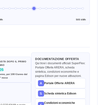
Wh
505 kWh
DOCUMENTAZIONE OFFERTA
UOTA DOPO IL PRIMO
Qui trovi i documenti ufficiali SuperFlex:
NNO
Portale Offerte ARERA, scheda
26
sintetica, condizioni economiche e
anno, poi 108 €/anno dal
pagina Edison per nuove attivazioni.
° mese
A
Portale Offerte ARERA
S
Scheda sintetica Edison
Condizioni economiche
n 0,0220 €/kWh e quota