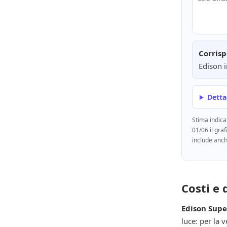
Corrisp
Edison 
Dettag
Stima indica
01/06 il gra
include anch
Costi e 
Edison Super
luce: per la 