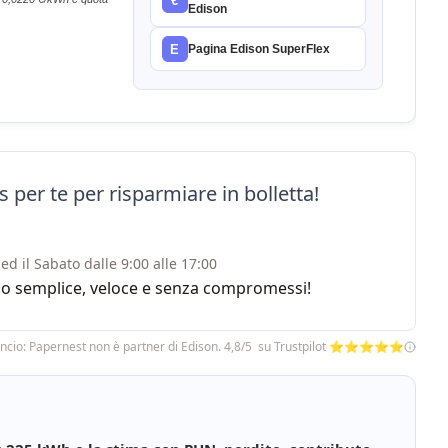
€
Edison
E
Pagina Edison SuperFlex
 per te per risparmiare in bolletta!
ed il Sabato dalle 9:00 alle 17:00
rvizio semplice, veloce e senza compromessi!
ncio: Papernest non è partner di Edison. 4,8/5 su Trustpilot ⭐⭐⭐⭐⭐