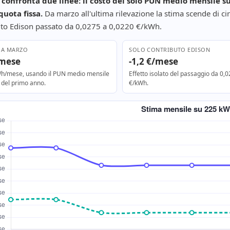
o confronta due linee: il costo del solo PUN medio mensile 
quota fissa.
Da marzo all'ultima rilevazione la stima scende di ci
buto Edison passato da 0,0275 a 0,0220 €/kWh.
 A MARZO
SOLO CONTRIBUTO EDISON
/mese
-1,2 €/mese
h/mese, usando il PUN medio mensile
Effetto isolato del passaggio da 0,
 del primo anno.
€/kWh.