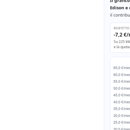
Il grafic
Edison e 
il contri
RISPETTO
-7,2 €
Su 225 kW
e la quota