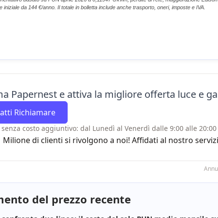
iniziale da 144 €/anno. Il totale in bolletta include anche trasporto, oneri, imposte e IVA.
a Papernest e attiva la migliore offerta luce e gas
atti Richiamare
 senza costo aggiuntivo: dal Lunedì al Venerdì dalle 9:00 alle 20:00 
1 Milione di clienti si rivolgono a noi! Affidati al nostro se
Annu
ento del prezzo recente