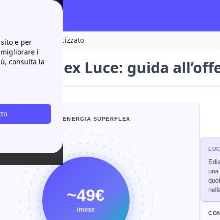
fferta a prezzo indicizzato
sito e per
 migliorare i
iù, consulta la
 SuperFlex Luce: guida all’off
tto
STIMA ENERGIA SUPERFLEX
LUC
Edis
una
quot
~49€
nell
/mese
CON