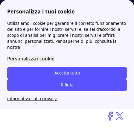
Personalizza i tuoi cookie
Utilizziamo i cookie per garantire il corretto funzionamento
Papernest.it
blog
Luce e gas: Il consorzio indipendente al servizio degli associati da più di 15 anni
del sito e per fornire i nostri servizi e, se sei d'accordo, a
scopo di analisi per migliorare i nostri servizi e offrirti
annunci personalizzati. Per saperne di più, consulta la
Luce e gas: Il consorzio
nostra
indipendente al servizio
Personalizza i cookie
degli associati da più di 15
Accetta tutto
anni
Rifiuta
Sofia B.
informativa sulla privacy.
31 octobre 2024