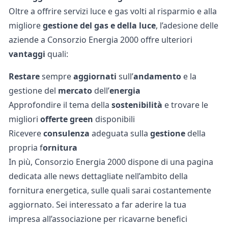
Oltre a offrire servizi luce e gas volti al risparmio e alla
migliore
gestione del gas e della luce
, l’adesione delle
aziende a Consorzio Energia 2000 offre ulteriori
vantaggi
quali:
Restare
sempre
aggiornati
sull’
andamento
e la
gestione
del
mercato
dell’
energia
Approfondire il tema della
sostenibilità
e trovare le
migliori
offerte green
disponibili
Ricevere
consulenza
adeguata sulla
gestione
della
propria f
ornitura
In più, Consorzio Energia 2000 dispone di una pagina
dedicata alle news dettagliate
nell’ambito della
fornitura energetica, sulle quali sarai costantemente
aggiornato.
Sei interessato a far aderire la tua
impresa all’associazione per ricavarne benefici