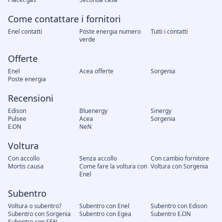
Come contattare i fornitori
Enel contatti
Poste energia numero
Tutti i contatti
verde
Offerte
Enel
Acea offerte
Sorgenia
Poste energia
Recensioni
Edison
Bluenergy
Sinergy
Pulsee
Acea
Sorgenia
E.ON
NeN
Voltura
Con accollo
Senza accollo
Con cambio fornitore
Mortis causa
Come fare la voltura con
Voltura con Sorgenia
Enel
Subentro
Voltura o subentro?
Subentro con Enel
Subentro con Edison
Subentro con Sorgenia
Subentro con Egea
Subentro E.ON
Subentro con SEN