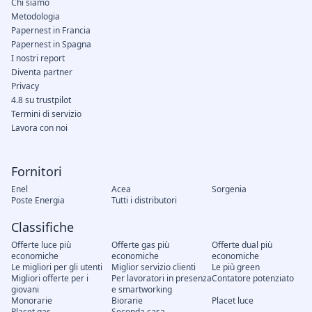
Chi siamo
Metodologia
Papernest in Francia
Papernest in Spagna
I nostri report
Diventa partner
Privacy
4.8 su trustpilot
Termini di servizio
Lavora con noi
Fornitori
Enel
Acea
Sorgenia
Poste Energia
Tutti i distributori
Classifiche
Offerte luce più
Offerte gas più
Offerte dual più
economiche
economiche
economiche
Le migliori per gli utenti
Miglior servizio clienti
Le più green
Migliori offerte per i
Per lavoratori in presenza
Contatore potenziato
giovani
e smartworking
Monorarie
Biorarie
Placet luce
Placet gas
Seconda casa